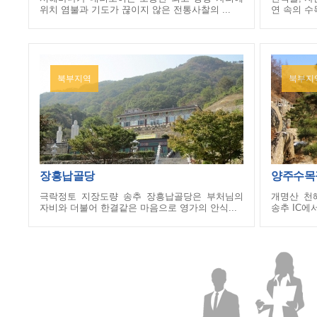
위치 염불과 기도가 끊이지 않은 전통사찰의 ...
연 속의 수
북부지역
북부지
장흥납골당
양주수목
극락정토 지장도량 송추 장흥납골당은 부처님의
개명산 천
자비와 더불어 한결같은 마음으로 영가의 안식...
송추 IC에