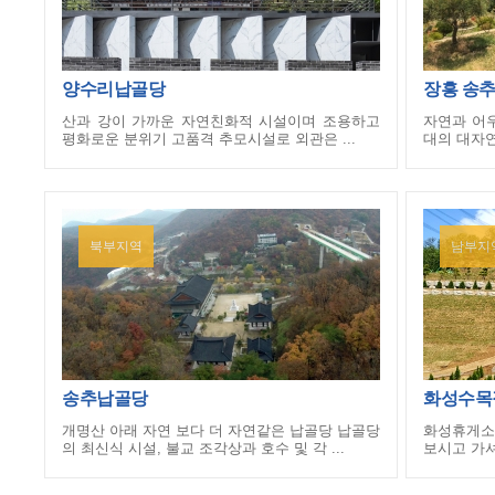
양수리납골당
장흥 송
산과 강이 가까운 자연친화적 시설이며 조용하고
자연과 어
평화로운 분위기 고품격 추모시설로 외관은 ...
대의 대자연
북부지역
남부지
송추납골당
화성수목
개명산 아래 자연 보다 더 자연같은 납골당 납골당
화성휴게소
의 최신식 시설, 불교 조각상과 호수 및 각 ...
보시고 가셔