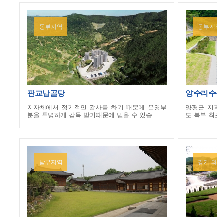
동부지역
동부지
판교납골당
양수리수
지자체에서 정기적인 감사를 하기 때문에 운영부
양평군 지
분을 투명하게 감독 받기때문에 믿을 수 있습...
도 북부 최
남부지역
경기 외