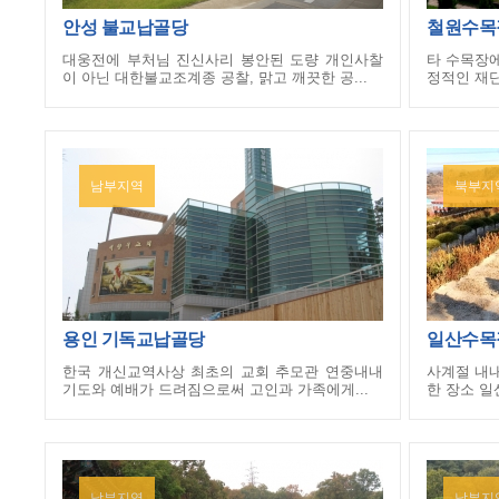
안성 불교납골당
철원수목
대웅전에 부처님 진신사리 봉안된 도량 개인사찰
타 수목장에
이 아닌 대한불교조계종 공찰, 맑고 깨끗한 공...
정적인 재단
남부지역
북부지
용인 기독교납골당
일산수목
한국 개신교역사상 최초의 교회 추모관 연중내내
사계절 내내
기도와 예배가 드려짐으로써 고인과 가족에게...
한 장소 일산
남부지역
남부지