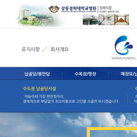
Skip Navigation
공지사항
회사개요
납골당/봉안담
수목장/평장
매장묘/
수도권 납골당시설
하늘아래 가장 편안한자리,
경제적으로 부담없이 최소비용으로 고인을 소중히 모시겠습니다.
자