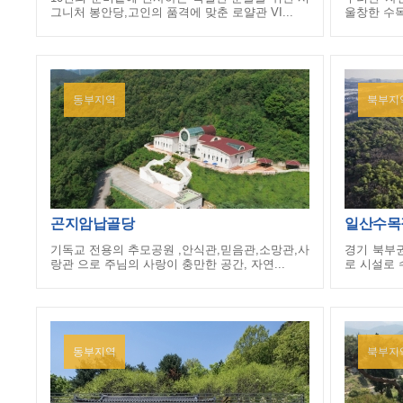
그니처 봉안당,고인의 품격에 맞춘 로얄관 VI...
울창한 수목
동부지역
북부지
곤지암납골당
일산수목
기독교 전용의 추모공원 ,안식관,믿음관,소망관,사
경기 북부권
랑관 으로 주님의 사랑이 충만한 공간, 자연...
로 시설로 
동부지역
북부지