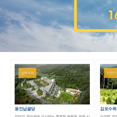
남부지역
서부지
용인납골당
김포수목
10년의 준비끝에 선사하는 특별한 분들을 위한 시
수려한 자