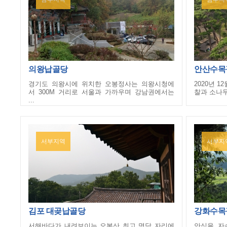
의왕납골당
안산수목
경기도 의왕시에 위치한 오봉정사는 의왕시청에
2020년 
서 300M 거리로 서울과 가까우며 강남권에서는
찰과 소나무
...
서부지역
서부지
김포 대곶납골당
강화수목
서해바다가 내려보이는 오봉산 최고 명당 자리에
안식을, 자