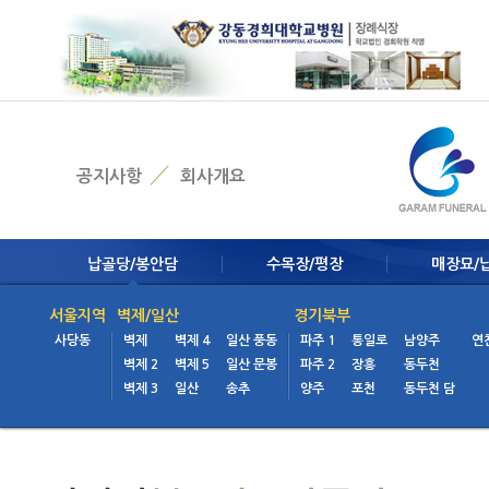
Skip Navigation
공지사항
회사개요
납골당/봉안담
수목장/평장
매장묘/
서울지역
벽제/일산
경기북부
사당동
벽제
벽제 4
일산 풍동
파주 1
통일로
남양주
연
벽제 2
벽제 5
일산 문봉
파주 2
장흥
동두천
벽제 3
일산
송추
양주
포천
동두천 담
동부지역
북부지역
남
양평
일산 공
양주
연천
용
양수리
일산 자
양주 계단
가평
용