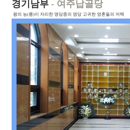
경기남부
- 여주납골당
북한강
장흥 송추
양주 소풍
용
경기북부
경기 서부
경기남부
왕의 능(릉)이 자리한 명당중의 명당 고귀한 영혼들의 저택
일산
양주
포천
강화
분당
장흥
동두천
판교
가입비 無! 분할금 無!
모든비용 100% 후불제
이용시 장점
가람 220 실속형
가람 3
납골공사
묘지공사
납골묘조성
납골평장조성
묘지조성
묘지
묘지이장&묘지개장
묘지개장ㆍ화장
묘지이장
묘지이장&개장 하기좋은날